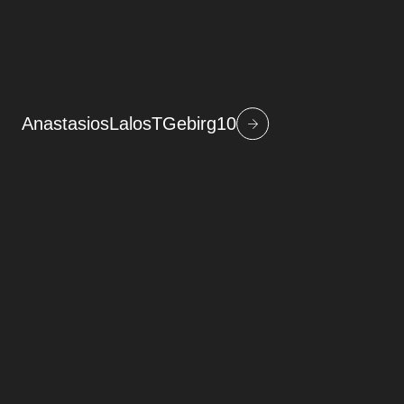
AnastasiosLalosTGebirg10
Beitragsnavigation