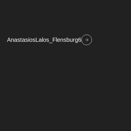
AnastasiosLalos_Flensburg6
Beitragsnavigation