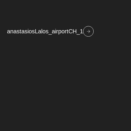
anastasiosLalos_airportCH_1
Beitragsnavigation