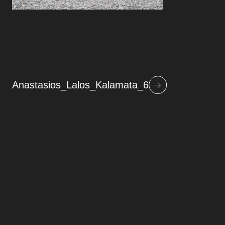
Anastasios_Lalos_Kalamata_6
Beitragsnavigation