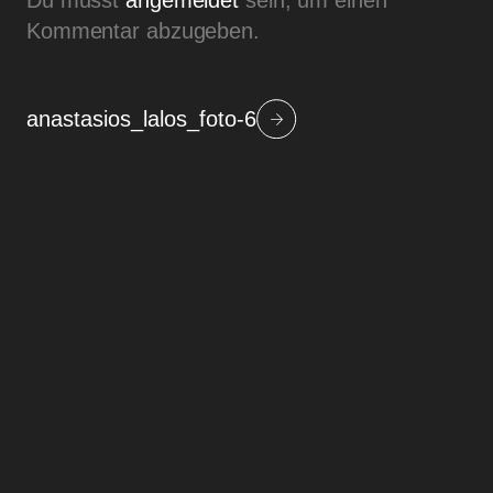
Du musst
angemeldet
sein, um einen
Kommentar abzugeben.
anastasios_lalos_foto-6
Beitragsnavigation