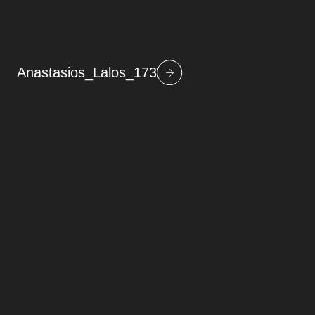
Anastasios_Lalos_173
Beitragsnavigation