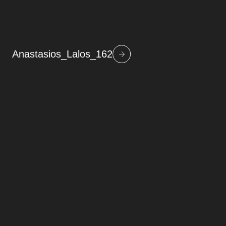
Anastasios_Lalos_162
Beitragsnavigation