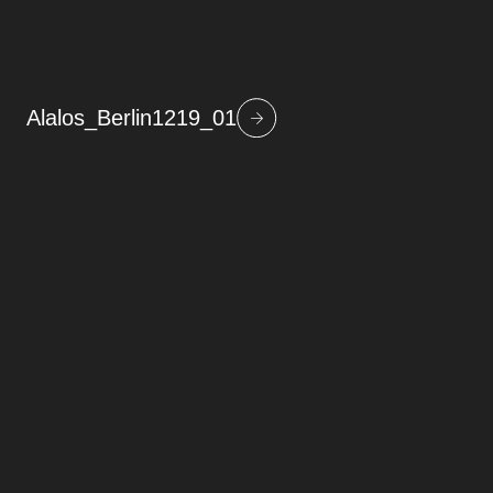
Alalos_Berlin1219_01
Beitragsnavigation