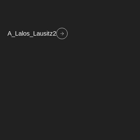
A_Lalos_Lausitz2
Beitragsnavigation