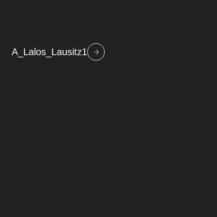
A_Lalos_Lausitz1
Beitragsnavigation